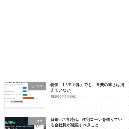
2023年3月5日
補助金申請業務に携わる機会があったのでその
ことについて記載しています。自分へのメモ的
な要素もありますので、ご容赦願います。本記
事では1.1自社と市場の分析についてのみ書いて
います。ほかの内容は別記事です。 対象読者
結論 […]
続きを読む
最近の投稿
物価「1.5％上昇」でも、食費の重さは消
ビジネス
えていない
2026年5月10日
日銀0.75％時代、住宅ローンを借りてい
ビジネス
る会社員が確認すべきこと